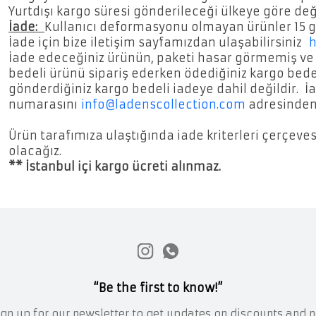
Yurtdışı kargo süresi gönderileceği ülkeye göre değiş
İade:
Kullanıcı deformasyonu olmayan ürünler 15 gün 
İade için bize iletişim sayfamızdan ulaşabilirsiniz
h
İade edeceğiniz ürünün, paketi hasar görmemiş ve
bedeli ürünü sipariş ederken ödediğiniz kargo bedeli 
gönderdiğiniz kargo bedeli iadeye dahil değildir. İ
numarasını
info@ladenscollection.com
adresinden 
Ürün tarafımıza ulaştığında iade kriterleri çerçev
olacağız.
** İstanbul içi kargo ücreti alınmaz.
“Be the first to know!”
ign up for our newsletter to get updates on discounts and 